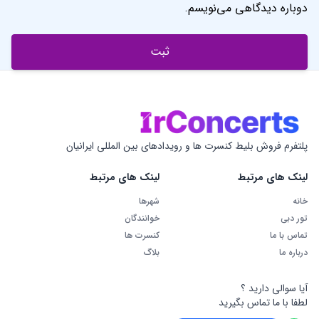
خانه
شهرها
تور دبی
خوانندگان
تماس با ما
کنسرت ها
درباره ما
بلاگ
آیا سوالی دارید ؟
لطفا با ما تماس بگیرید
تماس با پشتیبان
فروش آنلاین تیکت
+15877786125
شنبه تا پنج شنبه از ساعت 9 الی - 22
آدرس: امارات، دبی، بَر دبی، السوق الکبیر، ساختمان API، طبقه سوم، واحد ۳۰۵