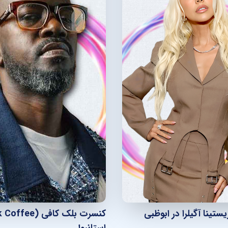
تینا آگیلرا در ابوظبی