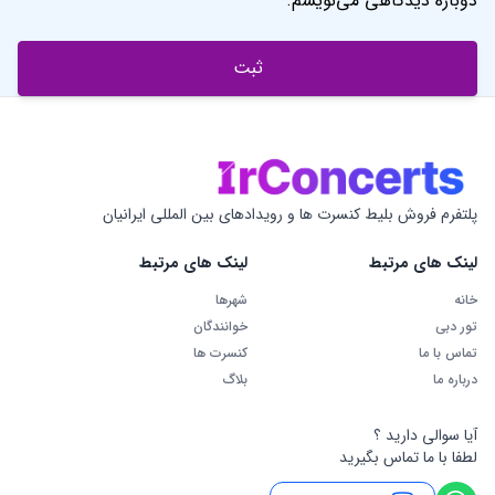
تور دبی
خوانندگان
تماس با ما
کنسرت ها
درباره ما
بلاگ
آیا سوالی دارید ؟
لطفا با ما تماس بگیرید
تماس با پشتیبان
فروش آنلاین تیکت
+15877786125
شنبه تا پنج شنبه از ساعت 9 الی - 22
آدرس: امارات، دبی، بَر دبی، السوق الکبیر، ساختمان API، طبقه سوم، واحد ۳۰۵
تمام حقوق مادی و معنوی برای IRCONCERTS محفوظ است