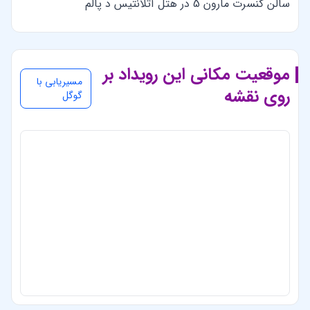
سالن کنسرت مارون 5 در هتل آتلانتیس د پالم
موقعیت مکانی این رویداد بر
مسیریابی با
روی نقشه
گوگل