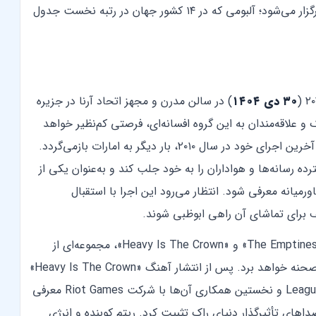
جدیدشان، FROM ZERO (از کمپانی Warner Records) برگزار می‌شود؛ آلبومی که در ۱۴ کشور جهان در رتبه نخست جدول
۳۰ دی ۱۴۰۴
) در سالن مدرن و مجهز اتحاد آرنا در جزیره
و علاقه‌مندان به این گروه افسانه‌ای، فرصتی کم‌نظیر خواهد
بود؛ چراکه لینکین پارک پس از وقفه‌ای بیش از یک دهه و آخرین اجرای خود در سال ۲۰۱۰، بار دیگر به امارات بازمی‌گردد.
 رسانه‌ها و هواداران را به خود جلب کند و به‌عنوان یکی از
 بزرگ‌ترین رویدادهای موسیقی سال ۲۰۲۶ در خاورمیانه معرفی شود. انتظار می‌رود این اجرا با استقبال
ف برای تماشای آن راهی ابوظبی شوند.
این گروه در کنار اجرای قطعات جدیدی مانند «The Emptiness Machine» و «Heavy Is The Crown»، مجموعه‌ای از
سرودهای ماندگار بیش از ۲۰ سال فعالیت خود را نیز روی صحنه خواهد برد. پس از انتشار آهنگ «Heavy Is The Crown»
که به‌عنوان سرود رسمی رقابت‌های جهانی League of Legends و نخستین همکاری آن‌ها با شرکت Riot Games معرفی
داهای تأثیرگذار دنیای راک تثبیت کرد. ریتم کوبنده و انرژی