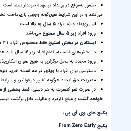
حضور به‌موقع در رویداد بر عهده خریدار بلیط است. ب
می‌کنند و در این شرایط هیچ‌گونه وجهی بازپرداخت نخ
این رویداد ویژه افراد
۵ سال به بالا
است.
ورود افراد
زیر ۵ سال ممنوع
می‌باشد.
ایستادن در بخش استیج
فقط مخصوص افراد
۲۱ سال به بالا
در بخش‌های نشسته، تمام افراد زیر ۱۶ سال باید همراه با یک بزرگسال (۲۱+ سال) باشند.
ورود مجدد به محل برگزاری به هیچ عنوان امکان‌پذی
دسترسی برای افراد با ویلچر فراهم است؛ خرید بلی
مدیریت حق ایجاد هرگونه تغییر در قوانین و شرایط 
در صورت
لغو کنسرت
به هر دلیلی،
فقط بخشی از هزی
خواهد گشت
و مبلغ کارمزد و مالیات قابل برگشت نیس
پکیج های وی آی پی:
پکیج From Zero Early