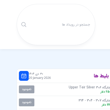
۳۰ دی ۱۴۰۴
بلیط ها
20 January 2026
گاه Upper Teir Silver ۳۰۶
ناموجود
25
دلار
یگاه 307 - 304 - 314
ناموجود
12
دلار