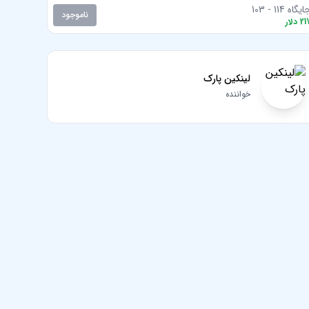
یگاه 114 - 103
ناموجود
21
دلار
لینکین پارک
خواننده