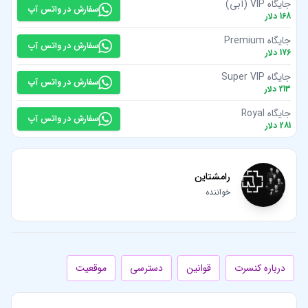
جایگاه VIP (آبی)
سفارش در واتس آپ
168
دلار
جایگاه Premium
سفارش در واتس آپ
176
دلار
جایگاه Super VIP
سفارش در واتس آپ
213
دلار
جایگاه Royal
سفارش در واتس آپ
281
دلار
رامشتاین
خواننده
درباره کنسرت
قوانین
دسترسی
موقعیت