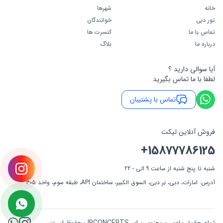
خانه
شهرها
تور دبی
خوانندگان
تماس با ما
کنسرت ها
درباره ما
بلاگ
آیا سوالی دارید ؟
لطفا با ما تماس بگیرید
تماس با پشتیبان
فروش آنلاین تیکت
+15877786125
شنبه تا پنج شنبه از ساعت 9 الی - 22
آدرس: امارات، دبی، بَر دبی، السوق الکبیر، ساختمان API، طبقه سوم، واحد ۳۰۵