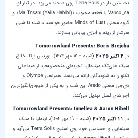
نخستین بار در Terra Solis روی صحنه می‌رود. در کنار او
Vanco_sa با قطعه محبوب «Ma Tnsani (Yalla Habibi)» و
گروه محلی Minds of Lust حضور خواهند داشت تا شبی
سرشار از ریتم و انرژی بیابانی بسازند.
Tomorrowland Presents: Boris Brejcha
در
۴ اکتبر ۲۰۲۵
(شنبه – 12 مهر 1404)، بوریس برکا، خالق
سبک های‌تک مینیمال، تجربه‌ای منحصربه‌فرد از صداهای
تکنو را به شنوندگان ارائه می‌دهد. همراهی Olympe و
دی‌جی محلی Arado این شب را به یکی از هیجان‌انگیزترین
اجراهای فصل تبدیل می‌کند.
Tomorrowland Presents: Innellea & Aaron Hibell
در
۱۱ اکتبر ۲۰۲۵
(شنبه – 19 مهر 1404)، اینه‌لیا با سبک
سینمایی و احساسی خود روی استیج Terra Solis می‌آید و