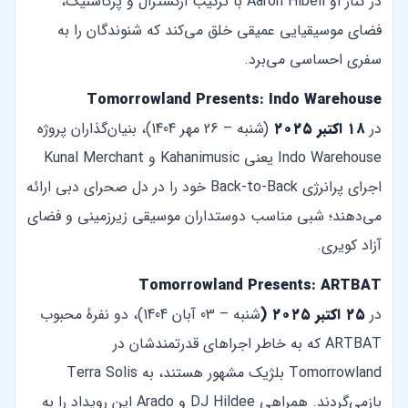
در کنار او Aaron Hibell با ترکیب ارکسترال و پرکاشنیک،
فضای موسیقیایی عمیقی خلق می‌کند که شنوندگان را به
سفری احساسی می‌برد.
Tomorrowland Presents: Indo Warehouse
در
۱۸ اکتبر ۲۰۲۵
(شنبه – 26 مهر 1404)، بنیان‌گذاران پروژه
Indo Warehouse یعنی Kahanimusic و Kunal Merchant
اجرای پرانرژی Back-to-Back خود را در دل صحرای دبی ارائه
می‌دهند؛ شبی مناسب دوستداران موسیقی زیرزمینی و فضای
آزاد کویری.
Tomorrowland Presents: ARTBAT
در
۲۵ اکتبر ۲۰۲۵ (
شنبه – 03 آبان 1404)، دو نفرهٔ محبوب
ARTBAT که به خاطر اجراهای قدرتمندشان در
Tomorrowland بلژیک مشهور هستند، به Terra Solis
بازمی‌گردند. همراهی DJ Hildee و Arado این رویداد را به