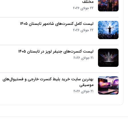
تماس با پشتیبان
فروش آنلاین تیکت
+15877786125
شنبه تا پنج شنبه از ساعت 9 الی - 22
آدرس: امارات، دبی، بَر دبی، السوق الکبیر، ساختمان API، طبقه سوم، واحد ۳۰۵
تمام حقوق مادی و معنوی برای IRCONCERTS محفوظ است