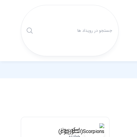
اسکورپیونز
خواننده